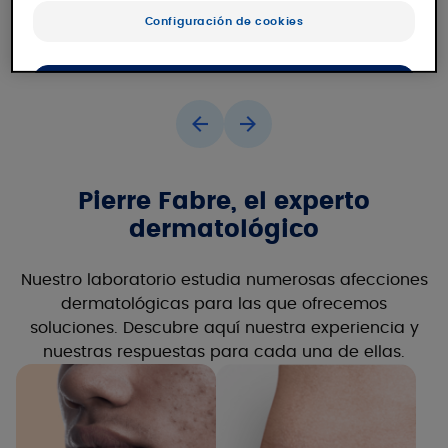
Configuración de cookies
OK
Sólo lo esencial
Pierre Fabre, el experto
dermatológico
Nuestro laboratorio estudia numerosas afecciones
dermatológicas para las que ofrecemos
soluciones. Descubre aquí nuestra experiencia y
nuestras respuestas para cada una de ellas.