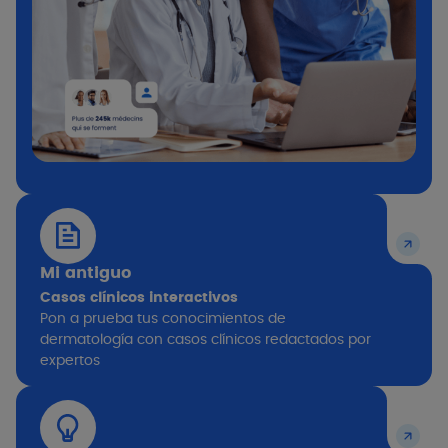
Mi antiguo
Casos clínicos interactivos
Pon a prueba tus conocimientos de
dermatología con casos clínicos redactados por
expertos