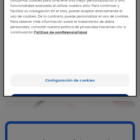
Utilizamos cookies para ofrecerle una mejor personalización y una
principio activo postbiótico multicompetente.
funcionalidad avanzada al utilizar nuestro sitio. Para continuar y
facilitar su navegación en el sitio, puede aceptar directamente el
Basado en la experiencia del agua termal de
uso de cookies. De lo contrario, puede personalizar el uso de cookies.
Avène, combina la eficacia probada de I-
Para obtener más información sobre el tratamiento de datos
personales, consulte nuestra política de privacidad haciendo clic a
Modulia con
Dextrabiome
, un activo de
continuación:
Política de confidencialidad
nueva generación dirigido al microbioma
cutáneo. Esta sinergia única actúa
directamente sobre la virulencia del
S.
aureus
, para una acción reforzada sobre la
inflamación y el prurito, y un
restablecimiento duradero del equilibrio
Configuración de cookies
microbiano de la piel atópica.
OK
Sólo lo esencial