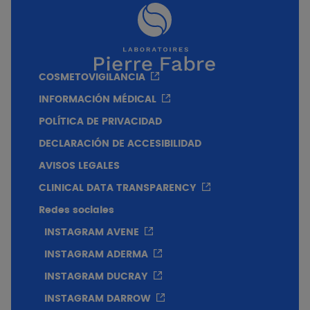
Avène
Derivado del agua termal de Avène, I-
Modulia es un activo biotecnológico
patentado, fruto de más de 12 años de
COSMETOVIGILANCIA
investigación. Desarrollado a partir de un
INFORMACIÓN MÉDICAL
microorganismo único presente en las aguas
profundas y puras del sitio de Avène, actúa
POLÍTICA DE PRIVACIDAD
en el corazón de los mecanismos biológicos
DECLARACIÓN DE ACCESIBILIDAD
implicados en las pieles atópicas. Multi-
AVISOS LEGALES
competente, I-Modulia actúa directamente
sobre el picor y la inflamación para
CLINICAL DATA TRANSPARENCY
proporcionar un alivio duradero a las pieles
Redes sociales
secas con tendencia atópica.
INSTAGRAM AVENE
INSTAGRAM ADERMA
INSTAGRAM DUCRAY
INSTAGRAM DARROW