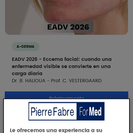
Dermatólogo
A-DERMA
EADV 2026 - Eccema facial: cuando una
enfermedad visible se convierte en una
carga diaria
Dr. B. HALIOUA - Prof. C. VESTERGAARD
Próximamente
CONGRESO
Le ofrecemos una experiencia a su