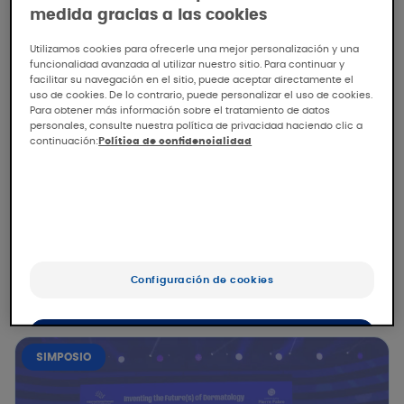
medida gracias a las cookies
Utilizamos cookies para ofrecerle una mejor personalización y una
funcionalidad avanzada al utilizar nuestro sitio. Para continuar y
facilitar su navegación en el sitio, puede aceptar directamente el
uso de cookies. De lo contrario, puede personalizar el uso de cookies.
Para obtener más información sobre el tratamiento de datos
personales, consulte nuestra política de privacidad haciendo clic a
continuación:
Política de confidencialidad
11/06/2026
PIERRE FABRE
IFD 2026: Foro Internacional de
Dermatología
Configuración de cookies
Foro Internacional de Dermatología 2026 en
Lisboa, organizado por Pierre Fabre
OK
SIMPOSIO
Sólo lo esencial