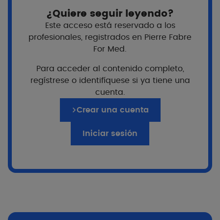
¿Quiere seguir leyendo?
Este acceso está reservado a los
profesionales, registrados en Pierre Fabre
¿Para qué sirve un tratamiento de
For Med.
mantenimiento?
Para acceder al contenido completo,
La dermatitis seborreica es una afección
regístrese o identifíquese si ya tiene una
crónica y recurrente que alterna una fase de
cuenta.
brote (aparición de manchas) y una fase de
remisión (desaparición de las manchas).
Crear una cuenta
Una vez que las manchas han desaparecido,
Iniciar sesión
es importante utilizar un tratamiento de
mantenimiento para reducir el exceso de
sebo y mantener el equilibrio del microbioma
de la piel. De este modo, se romperá el
círculo vicioso de la dermatitis seborreica y
se limitará el riesgo de recidiva.