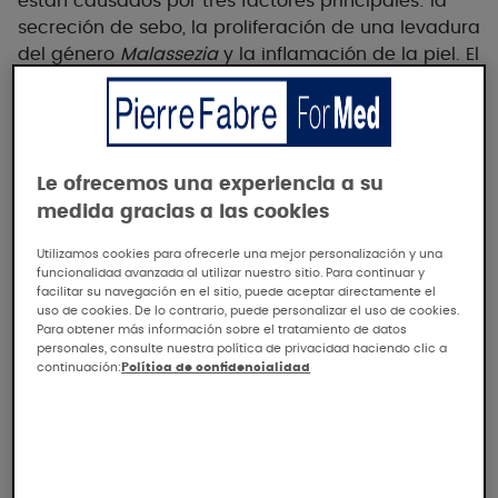
están causados por tres factores principales: la
secreción de sebo, la proliferación de una levadura
del género
Malassezia
y la inflamación de la piel. El
picor suele ir asociado a la aparición de manchas
y puede ser muy molesto.
Aunque la dermatitis
seborreica suele ser benigna, puede agravarse y
requerir atención médica especial. Unos cuantos
Le ofrecemos una experiencia a su
consejos prácticos para aplicar a diario pueden
medida gracias a las cookies
minimizar sus síntomas y mejorar su calidad de
vida.
Utilizamos cookies para ofrecerle una mejor personalización y una
funcionalidad avanzada al utilizar nuestro sitio. Para continuar y
facilitar su navegación en el sitio, puede aceptar directamente el
6 sencillos gestos cotidianos
uso de cookies. De lo contrario, puede personalizar el uso de cookies.
Para obtener más información sobre el tratamiento de datos
personales, consulte nuestra política de privacidad haciendo clic a
continuación:
Política de confidencialidad
Respetar
el tratamiento o tratamientos
prescritos
¿Por qué?
Reducir el número de levaduras
malassezia