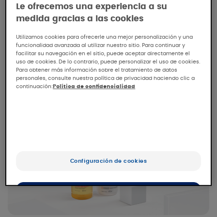
Nuestros productos de cuidado XERACALM
Le ofrecemos una experiencia a su
AD alivian de forma inmediata y duradera el
medida gracias a las cookies
picor, la sequedad intensa y las molestiasde
la piel. ​
Utilizamos cookies para ofrecerle una mejor personalización y una
funcionalidad avanzada al utilizar nuestro sitio. Para continuar y
facilitar su navegación en el sitio, puede aceptar directamente el
uso de cookies. De lo contrario, puede personalizar el uso de cookies.
Para obtener más información sobre el tratamiento de datos
Ver más
personales, consulte nuestra política de privacidad haciendo clic a
continuación:
Política de confidencialidad
Configuración de cookies
OK
Sólo lo esencial