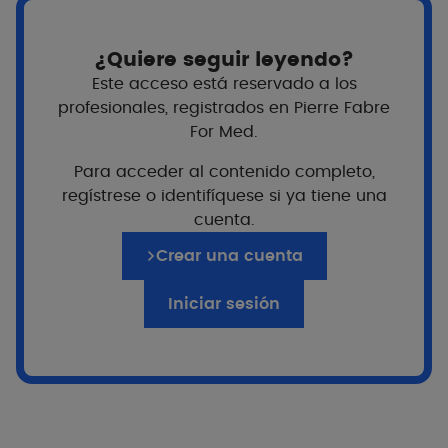
Ver más
V
¿Quiere seguir leyendo?
Este acceso está reservado a los
profesionales, registrados en Pierre Fabre
For Med.
Para acceder al contenido completo,
Tecnología de acción
regístrese o identifíquese si ya tiene una
cuenta.
Crear una cuenta
Iniciar sesión