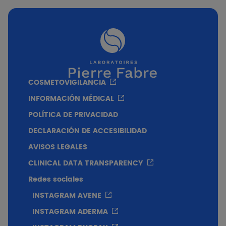
Entrevista con la Dra. Asunción Vicente Villa
(Dermatóloga - Hospital Sant Joan de Déu -
Barcelona): Análisis de la evidencia y
aplicación clínica de Xeracalm AD en la
modulación biológica de la cascada
neuroinflamatoria para el control del prurito .
COSMETOVIGILANCIA
INFORMACIÓN MÉDICAL
POLÍTICA DE PRIVACIDAD
DECLARACIÓN DE ACCESIBILIDAD
AVISOS LEGALES
CLINICAL DATA TRANSPARENCY
Redes sociales
INSTAGRAM AVENE
INSTAGRAM ADERMA