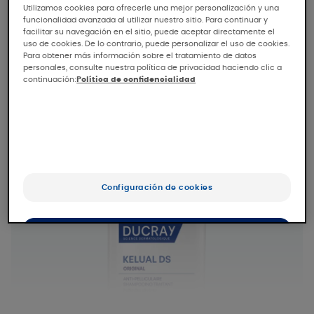
Utilizamos cookies para ofrecerle una mejor personalización y una
superficie del cuero cabelludo. Puede
funcionalidad avanzada al utilizar nuestro sitio. Para continuar y
utilizarse como tratamiento inicial o como
facilitar su navegación en el sitio, puede aceptar directamente el
uso de cookies. De lo contrario, puede personalizar el uso de cookies.
tratamiento preventivo.
Para obtener más información sobre el tratamiento de datos
personales, consulte nuestra política de privacidad haciendo clic a
continuación:
Política de confidencialidad
Configuración de cookies
OK
Sólo lo esencial