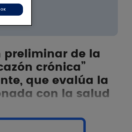
OK
 preliminar de la
cazón crónica”
nte, que evalúa la
onada con la salud
ry