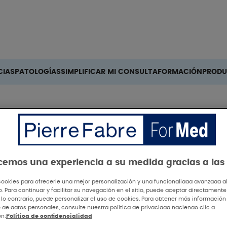
Buscar
CIAS
PATOLOGÍAS
SIMPLIFICAR MI CONSULTA
FORMACIÓN
PROD
arga de picazón crónica” informada por el paciente, que eval
ecemos una experiencia a su medida gracias a las
cookies para ofrecerle una mejor personalización y una funcionalidad avanzada al 
io. Para continuar y facilitar su navegación en el sitio, puede aceptar directamente
 lo contrario, puede personalizar el uso de cookies. Para obtener más información
 de datos personales, consulte nuestra política de privacidad haciendo clic a
ón:
Política de confidencialidad