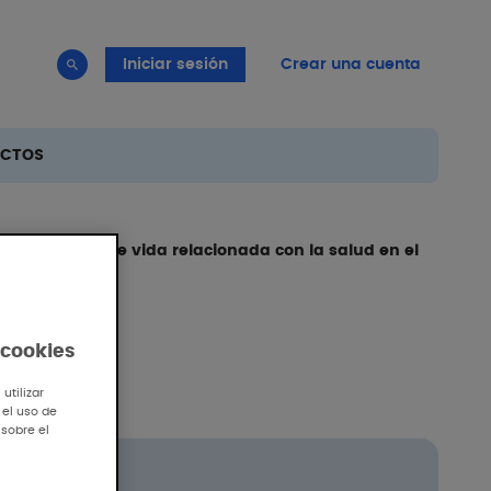
Iniciar sesión
Crear una cuenta
UCTOS
úa la calidad de vida relacionada con la salud en el
 cookies
utilizar
 el uso de
 sobre el