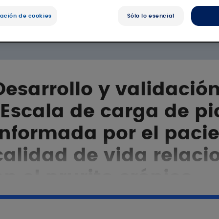
la publicación
ación de cookies
Sólo lo esencial
Desarrollo y validación
“Escala de carga de pi
informada por el pacie
calidad de vida relaci
en el prurito crónico.
J. Theunis, C. Nordon iD , B. Falissard, M. Orri, V. Mengeaud, L. Mise