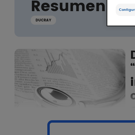
Resumen de 
Configur
DUCRAY