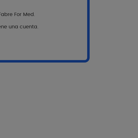
 Fabre For Med.
iene una cuenta.
uestionario que mida la gravedad del prurito
is seborreica del cuero cabelludo o la dermatitis
iendo 3 grandes etapas:
n de la literatura y en la experiencia de los
te tema
s de discusión (N=19); Redacción de las
ntes mediante entrevistas individuales