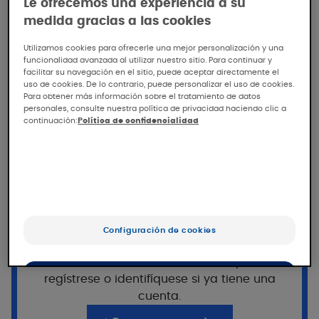
Le ofrecemos una experiencia a su
Tolerancia y eficacia del gel
medida gracias a las cookies
limpiador KERACNYL en
Utilizamos cookies para ofrecerle una mejor personalización y una
asociación con tratamientos
funcionalidad avanzada al utilizar nuestro sitio. Para continuar y
tópicos y orales
facilitar su navegación en el sitio, puede aceptar directamente el
uso de cookies. De lo contrario, puede personalizar el uso de cookies.
Para obtener más información sobre el tratamiento de datos
personales, consulte nuestra política de privacidad haciendo clic a
Tolerancia y eficacia del gel limpiador
continuación:
Política de confidencialidad
KERACNYL en asociación con tratamientos
tópicos y orales contra el acné, bajo control
dermatológico
¿Quiere seguir leyendo?
Este acceso está reservado a los
profesionales, registrados en Pierre Fabre
Población
Configuración de cookies
For Med.
40 pacientes
acneicos, adolescentes y adultos
Para acceder al contenido completo,
(12-34 años):
OK
regístrese o identifíquese si ya tiene una
cuenta.
25 pacientes bajo tratamiento tópico (7 bajo
Sólo lo esencial