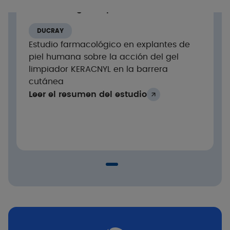
acción del gel limpiador KERACNYL
Tolerancia cutánea evaluada por los
investigadores
DUCRAY
Estudio farmacológico en explantes de
piel humana sobre la acción del gel
Resultados
limpiador KERACNYL en la barrera
cutánea
Buena tolerancia en asociación con los
Leer el resumen del estudio
tratamientos tópicos
Excelente tolerancia en asociación con los
tratamientos orales
Conclusión
Tolerancia probada en asociación con
tratamientos contra el acné tópicos y orales