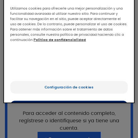
Ver la publicación
Utilizamos cookies para ofrecerle una mejor personalización y una
EFTAD/EADV Documento del
funcionalidad avanzada al utilizar nuestro sitio. Para continuar y
grupo de trabajo sobre
facilitar su navegación en el sitio, puede aceptar directamente el
uso de cookies. De lo contrario, puede personalizar el uso de cookies.
eczema 2020 sobre el
Para obtener más información sobre el tratamiento de datos
personales, consulte nuestra política de privacidad haciendo clic a
diagnóstico y tratamiento de
continuación:
Política de confidencialidad
la dermatitis atópica en
adultos y niños​
Recomendaciones en el manejo de DA con
tópicos y tratamientos sistémicos,
¿Quiere seguir leyendo?
emolientes+, higienes y dieta.
Este acceso está reservado a los
Configuración de cookies
profesionales, registrados en Pierre Fabre
Nov 2020
For Med.
OK
Para acceder al contenido completo,
regístrese o identifíquese si ya tiene una
Sólo lo esencial
cuenta.
Más publicaciones sobre este