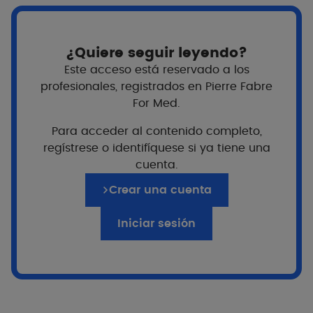
¿Quiere seguir leyendo?
Este acceso está reservado a los
profesionales, registrados en Pierre Fabre
For Med.
Para acceder al contenido completo,
regístrese o identifíquese si ya tiene una
cuenta.
¿Para quién?
Crear una cuenta
Adultos
Iniciar sesión
PVP Recomendado
9,5g
$735