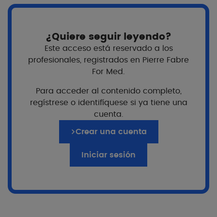
¿Quiere seguir leyendo?
Este acceso está reservado a los
profesionales, registrados en Pierre Fabre
For Med.
Para acceder al contenido completo,
regístrese o identifíquese si ya tiene una
cuenta.
¿Para quién?
Crear una cuenta
A partir de 9 años
Adultos
Iniciar sesión
PVP Recomendado
100ml
$674