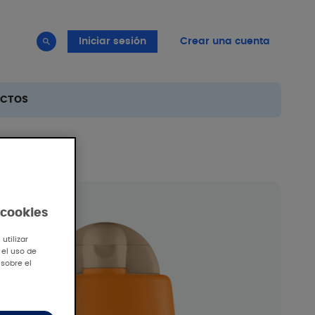
Iniciar sesión
Crear una cuenta
UCTOS
as
 cookies
utilizar
 el uso de
 sobre el