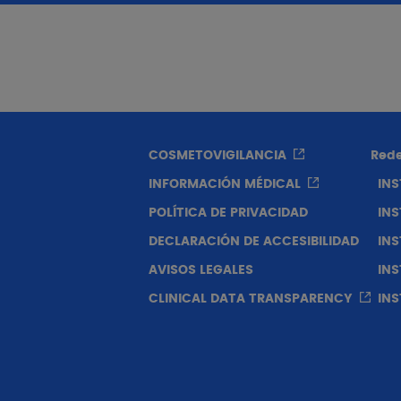
emasiado sol es peligroso.
1.00 y las 16.00 horas. No
os pequeños a la luz solar
¿Cómo proteger a 
 (sombrero de ala ancha,
tar el contacto con los ojos
bundante agua limpia.
duce significativamente el
COSMETOVIGILANCIA
Rede
INFORMACIÓN MÉDICAL
IN
POLÍTICA DE PRIVACIDAD
IN
DECLARACIÓN DE ACCESIBILIDAD
IN
AVISOS LEGALES
IN
CLINICAL DATA TRANSPARENCY
IN