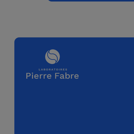
producto de protección solar. D
Evite exponerse al sol entre las 1
exponga a los bebés ni a los niñ
directa. Utilice ropa protectora
gafas de sol, camiseta, etc.). Evi
y, si se produce, aclarar con a
¹ Al reducir esta cantidad, se re
nivel de protección.