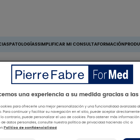
Buscar
CIAS
PATOLOGÍAS
SIMPLIFICAR MI CONSULTA
FORMACIÓN
PROD
Supervent
ecemos una experiencia a su medida gracias a las
cookies para ofrecerle una mejor personalización y una funcionalidad avanzada al 
io. Para continuar y facilitar su navegación en el sitio, puede aceptar directamente
 lo contrario, puede personalizar el uso de cookies. Para obtener más información
 de datos personales, consulte nuestra política de privacidad haciendo clic a
 SOLAR
ón:
Política de confidencialidad