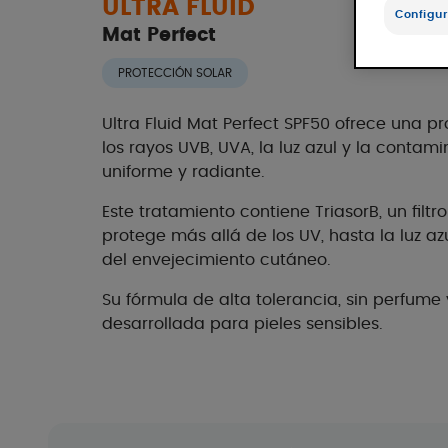
ULTRA FLUID
Configur
Mat Perfect
PROTECCIÓN SOLAR
Ultra Fluid Mat Perfect SPF50 ofrece una pr
los rayos UVB, UVA, la luz azul y la contam
uniforme y radiante.
Este tratamiento contiene TriasorB, un filt
protege más allá de los UV, hasta la luz az
del envejecimiento cutáneo.
Su fórmula de alta tolerancia, sin perfume 
desarrollada para pieles sensibles.