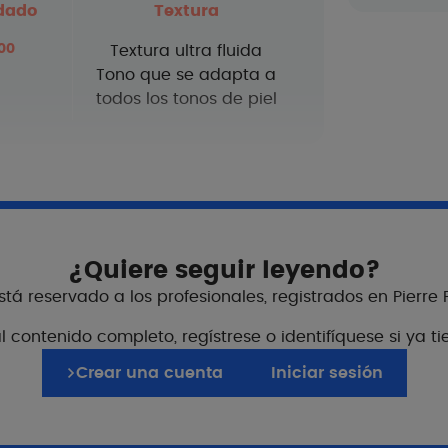
dado
Textura
00
Textura ultra fluida
Tono que se adapta a
todos los tonos de piel
lación con los pacien
¿Quiere seguir leyendo?
tá reservado a los profesionales, registrados en Pierre
ar 1 dedo¹ de producto sobre
 contenido completo, regístrese o identifíquese si ya t
plicarlo con frecuencia para
Crear una cuenta
Iniciar sesión
odo después de transpirar,
Fichas de c
 al sol, aunque utilice un
Para brindar apoyo