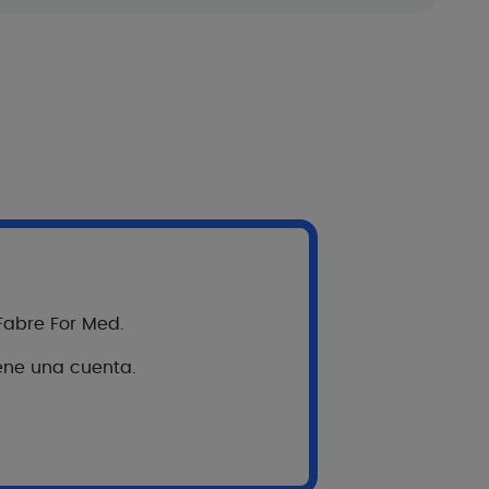
tes
 Fabre For Med.
iene una cuenta.
onsejos para pacientes
 a sus pacientes durante sus tratamientos