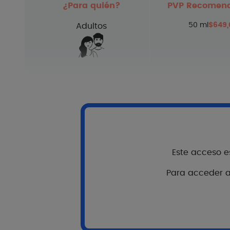
¿Para quién?
PVP Recomen
50 ml
$649,
Adultos
Re
Consejos de aplicación
Este acceso es
Antes de exponerse al sol, aplic
Para acceder al
el rostro y el cuello. Vuelva a a
mantener la protección, sobre t
nadar o secarse con la toalla.
No permanezca demasiado tiempo